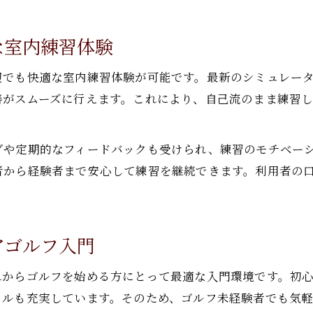
効率的なゴルフ上達に役立つ練習法とは
ゴルフスクールで学ぶ効率的なスイング練習法
な室内練習体験
インドア施設を活用した上達のコツを伝授
辺でも快適な室内練習体験が可能です。最新のシミュレー
守谷駅近ゴルフスクールの練習メニュー活用術
善がスムーズに行えます。これにより、自己流のまま練習
最新設備で身につくゴルフ練習のポイント
ゴルフスクール指導でスキル向上に挑戦しよう
グや定期的なフィードバックも受けられ、練習のモチベー
仕事帰りに通えるゴルフスクールの魅力
者から経験者まで安心して練習を継続できます。利用者の
守谷駅近ゴルフスクールは仕事帰りに最適
インドアゴルフの手軽さが続けやすさの秘訣
ゴルフスクールを活用した隙間時間の有効活用術
アゴルフ入門
仕事帰りにリフレッシュできるゴルフ練習法
守谷のゴルフスクールで無理なく上達する方法
れからゴルフを始める方にとって最適な入門環境です。初
タルも充実しています。そのため、ゴルフ未経験者でも気