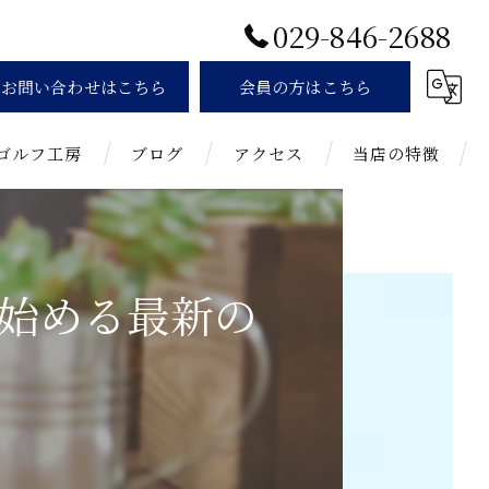
029-846-2688
お問い合わせはこちら
会員の方はこちら
ゴルフ工房
ブログ
アクセス
当店の特徴
お知らせ
インドア
初心者
始める最新の
通い放題
女性
練習場