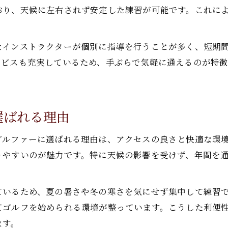
初心者も安心のゴルフスクール選びのコツ
おり、天候に左右されず安定した練習が可能です。これに
雨の日も安心な室内ゴルフ練習スポット案内
インドアゴルフスクールが雨の日に最適な理由
なインストラクターが個別に指導を行うことが多く、短期
守谷ゴルフ練習場は天候に左右されない快適空間
ービスも充実しているため、手ぶらで気軽に通えるのが特
雨の日もゴルフスクールで技術を磨く方法
。
室内ゴルフ練習場の便利な活用術を紹介
守谷駅近インドア練習場のおすすめポイント
選ばれる理由
守谷駅エリアの快適ゴルフ練習を体験しよう
ゴルファーに選ばれる理由は、アクセスの良さと快適な環
守谷駅周辺で人気のゴルフスクール体験談
りやすいのが魅力です。特に天候の影響を受けず、年間を
快適な施設でインドアゴルフ練習を楽しむ方法
ゴルフスクールのサービス内容を徹底解説
ているため、夏の暑さや冬の寒さを気にせず集中して練習
守谷のインドアゴルフ練習が選ばれる理由
てゴルフを始められる環境が整っています。こうした利便
ゴルフスクール利用者のリアルな声を紹介
ます。