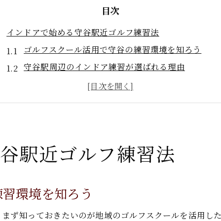
目次
インドアで始める守谷駅近ゴルフ練習法
ゴルフスクール活用で守谷の練習環境を知ろう
守谷駅周辺のインドア練習が選ばれる理由
ゴルフスクールで叶える快適な室内練習体験
守谷駅近で始めやすいインドアゴルフ入門
ゴルフスクール選びが上達の近道になる理由
ゴルフスクール選びに迷ったら注目すべき点
谷駅近ゴルフ練習法
守谷のゴルフスクールは設備と指導力で選ぶ
インドア施設のゴルフ練習で重視すべき条件
ゴルフスクールの選択で失敗しないチェックポイン
練習環境を知ろう
守谷駅近ゴルフスクールの特徴を比較する方法
、まず知っておきたいのが地域のゴルフスクールを活用し