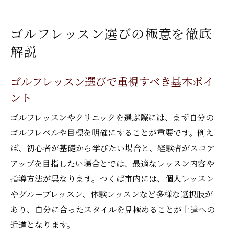
方法
プロ資格保持者によるゴルフレッスンの魅
ゴルフレッスン選びの極意を徹底
力
解説
マンツーマンレッスンで確実に上達を目指
す
ゴルフレッスン選びで重視すべき基本ポイ
効率良く上達できるクリニック活用術
ント
ゴルフレッスンクリニックの効果的な選び
ゴルフレッスンやクリニックを選ぶ際には、まず自分の
方
ゴルフレベルや目標を明確にすることが重要です。例え
データ分析を活かしたゴルフレッスン活用
ば、初心者が基礎から学びたい場合と、経験者がスコア
法
アップを目指したい場合とでは、最適なレッスン内容や
インドア施設で快適にゴルフレッスンを受
指導方法が異なります。つくば市内には、個人レッスン
講
やグループレッスン、体験レッスンなど多様な選択肢が
少人数制ゴルフレッスンのメリットを解説
あり、自分に合ったスタイルを見極めることが上達への
近道となります。
ゴルフレッスンと自己練習のバランスのと