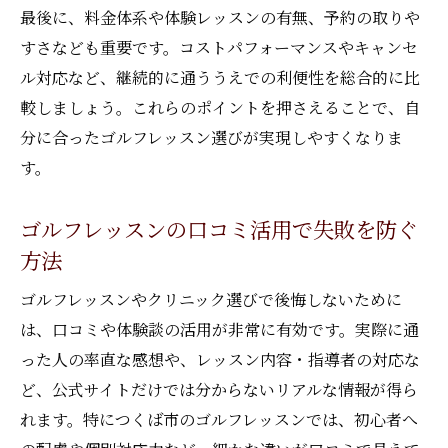
つくばゴルフ個人レッスンの上達体験談を
最後に、料金体系や体験レッスンの有無、予約の取りや
紹介
すさなども重要です。コストパフォーマンスやキャンセ
自分の課題を明確化するゴルフレッスンの
ル対応など、継続的に通ううえでの利便性を総合的に比
受け方
較しましょう。これらのポイントを押さえることで、自
ゴルフレッスンでスイング分析を活かす方
分に合ったゴルフレッスン選びが実現しやすくなりま
法
す。
プロ指導によるゴルフ上達の秘訣を伝授
ゴルフレッスンの口コミ活用で失敗を防ぐ
プロが教えるゴルフレッスンの上達ポイン
方法
ト
ティーチングプロによる的確な指導の魅力
ゴルフレッスンやクリニック選びで後悔しないために
実績あるプロのゴルフレッスンで差をつけ
は、口コミや体験談の活用が非常に有効です。実際に通
る
った人の率直な感想や、レッスン内容・指導者の対応な
ど、公式サイトだけでは分からないリアルな情報が得ら
茨城県ゴルフレッスンプロの特徴と選び方
れます。特につくば市のゴルフレッスンでは、初心者へ
経験豊富なプロによるゴルフレッスン体験