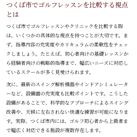
つくば市でゴルフレッスンを比較する視点
プロによるゴルフレッスンで基礎を固める
とは
コツ
つくば市でゴルフレッスンやクリニックを比較する際
つくばゴルフレッスン初心者の不安を解消
は、いくつかの具体的な視点を持つことが大切です。ま
する方法
ず、指導内容の充実度やカリキュラムの柔軟性をチェッ
個人レッスンが初心者におすすめな理由と
クしましょう。たとえば、初心者向けの基礎レッスンか
は
ら経験者向けの戦略的指導まで、幅広いニーズに対応し
ゴルフレッスン茨城の活用で上達を実感し
ているスクールが多く見受けられます。
よう
次に、最新のスイング解析機器やインドアシミュレータ
個人レッスンで身につく上達ポイント紹介
ーなど、設備面の充実度も比較ポイントです。こうした
ゴルフ個人レッスンで成果を出すための工
設備があることで、科学的なアプローチによるスイング
夫
改善や、天候に左右されない快適な練習が可能になりま
マンツーマンゴルフレッスンの効果的な活
す。実際、つくば市内には、ゴルフ初心者から上級者ま
用法
で幅広く対応できる施設が複数存在します。