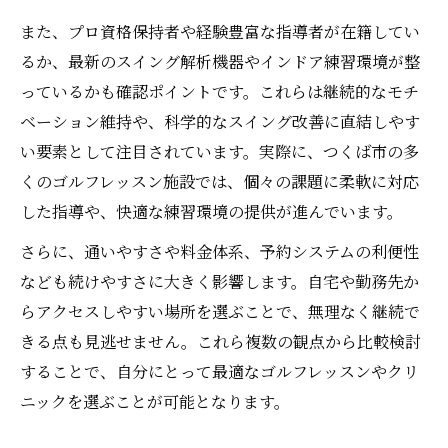
り方
また、プロ資格保持者や経験豊富な指導者が在籍してい
つくば市で理想のゴルフレッスンを探す
るか、最新のスイング解析機器やインドア練習環境が整
っているかも確認ポイントです。これらは継続的なモチ
つくば市ゴルフレッスンの選び方と比較ポ
ベーション維持や、科学的なスイング改善に直結しやす
イント
い要素として注目されています。実際に、つくば市の多
アクセス重視で選ぶゴルフレッスン施設の
くのゴルフレッスン施設では、個々の課題に柔軟に対応
特徴
した指導や、快適な練習環境の提供が進んでいます。
体験ゴルフレッスンで施設の雰囲気を確認
しよう
さらに、通いやすさや料金体系、予約システムの利便性
なども続けやすさに大きく影響します。自宅や勤務先か
つくばゴルフ個人レッスンの活用術を紹介
らアクセスしやすい場所を選ぶことで、無理なく継続で
口コミ重視でゴルフレッスン選びを成功さ
きる点も見逃せません。これら複数の観点から比較検討
せる
することで、自分にとって最適なゴルフレッスンやクリ
初心者が抑えたいゴルフレッスンの選び方
ニックを選ぶことが可能となります。
初心者向けゴルフレッスン選びの基本を解
説