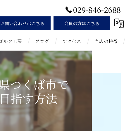
029-846-2688
お問い合わせはこちら
会員の方はこちら
ゴルフ工房
ブログ
アクセス
当店の特徴
お知らせ
インドア
初心者
県つくば市で
通い放題
目指す方法
女性
練習場