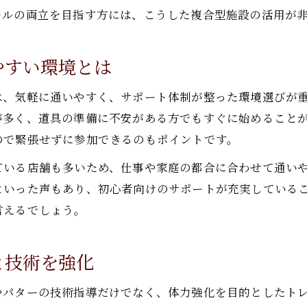
ゴルフレッスンで目標達成するステップ
キルの両立を目指す方には、こうした複合型施設の活用が
つくばで人気のゴルフレッスン体験記を紹介
実際のゴルフレッスン体験者の声を紹介
やすい環境とは
つくばゴルフレッスンの効果的な活用法
は、気軽に通いやすく、サポート体制が整った環境選びが
初心者も安心したゴルフレッスン体験談
が多く、道具の準備に不安がある方でもすぐに始めること
フィットネス融合型レッスンの感想まとめ
ので緊張せずに参加できるのもポイントです。
つくばゴルフスクールで感じた成長実感
ている店舗も多いため、仕事や家庭の都合に合わせて通い
フィットネス融合型ゴルフレッスンの選び方
といった声もあり、初心者向けのサポートが充実している
フィットネス融合ゴルフレッスンの特徴解説
言えるでしょう。
失敗しないゴルフレッスン施設の選び方
初心者に最適なゴルフレッスン選定ポイント
と技術を強化
つくばゴルフレッスン比較で注目すべき点
ゴルフレッスン選びで重視するチェック項目
やパターの技術指導だけでなく、体力強化を目的としたト