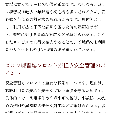
フロントが発信する施設情報と注意事項
立場に立ったサービス提供が重要です。なぜなら、ゴル
茨城県で信頼できるゴルフ練習場の特徴
フ練習場は幅広い年齢層や初心者も多く訪れるため、安
信頼されるゴルフ練習場の選定ポイント
心感を与える応対が求められるからです。具体例とし
運営体制がしっかりした施設の見分け方
て、利用方法の丁寧な説明や困った時の迅速なサポー
ト、要望に対する柔軟な対応などが挙げられます。こう
安心感を重視したゴルフ練習場の取り組み
したサービスの心得を徹底することで、茨城県でも利用
利用者目線の丁寧なサービスが魅力の施設
者がリピートしやすい信頼の場が築かれています。
スタッフ教育が行き届いたゴルフ練習場
継続利用者が多いゴルフ練習場の秘密
ゴルフ練習場フロントが担う安全管理のポ
設備とサービスから見る練習場の選び方
イント
ゴルフ練習場の設備充実度が満足度を左右
安全管理もフロントの重要な役割の一つです。理由は、
快適な練習を支えるサービス内容とは
施設利用者の安心と安全なプレー環境を守るためです。
最新設備を備えたゴルフ練習場のメリット
具体的には、利用規則や注意事項の説明、事故防止のた
設備点検と清潔感が大切な選び方ポイント
めの巡回や異常時の迅速な対応などが挙げられます。茨
サービス比較で選ぶゴルフ練習場活用法