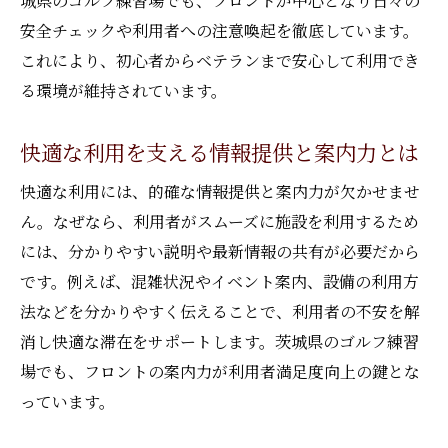
城県のゴルフ練習場でも、フロントが中心となり日々の
初心者おすすめのゴルフ練習場サービス
安全チェックや利用者への注意喚起を徹底しています。
これにより、初心者からベテランまで安心して利用でき
ゴルフ練習場で快適に練習するためのポイント
る環境が維持されています。
ゴルフ練習場で快適に過ごすための工夫
自分に合った練習環境の選び方とは
快適な利用を支える情報提供と案内力とは
混雑を避けるゴルフ練習場の利用時間帯
快適な利用には、的確な情報提供と案内力が欠かせませ
効率良く上達するための練習施設活用術
ん。なぜなら、利用者がスムーズに施設を利用するため
スタッフのサポートが安心の理由
には、分かりやすい説明や最新情報の共有が必要だから
ゴルフ練習場のルールとマナーを知ろう
です。例えば、混雑状況やイベント案内、設備の利用方
自分に合う茨城県のゴルフ練習場を見つけよう
法などを分かりやすく伝えることで、利用者の不安を解
茨城県内で自分に合うゴルフ練習場探し
消し快適な滞在をサポートします。茨城県のゴルフ練習
希望条件から選ぶゴルフ練習場の絞り方
場でも、フロントの案内力が利用者満足度向上の鍵とな
っています。
利用目的別に最適なゴルフ練習場を選択
体験談から学ぶゴルフ練習場の選び方