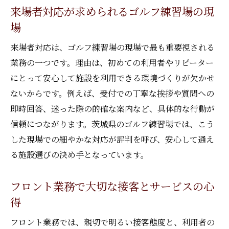
初心者に優しいゴルフ練習場の特徴をチェ
来場者対応が求められるゴルフ練習場の現
ック
場
ゴルフ練習場選びは設備と雰囲気が大切
来場者対応は、ゴルフ練習場の現場で最も重要視される
スタッフ対応で選ぶ安心のゴルフ練習場
業務の一つです。理由は、初めての利用者やリピーター
練習初心者が知っておくべき施設の選び方
にとって安心して施設を利用できる環境づくりが欠かせ
ゴルフ練習場デビュー前の確認ポイント集
ないからです。例えば、受付での丁寧な挨拶や質問への
続けやすいゴルフ練習場の見極め方とは
即時回答、迷った際の的確な案内など、具体的な行動が
信頼につながります。茨城県のゴルフ練習場では、こう
フロントスタッフが支える安全な施設運営
した現場での細やかな対応が評判を呼び、安心して通え
ゴルフ練習場フロントの安全管理体制とは
る施設選びの決め手となっています。
スタッフ連携で守るゴルフ練習場の安心感
事故防止に役立つフロントの取り組み事例
フロント業務で大切な接客とサービスの心
トラブル対応と利用者サポートの重要性
得
安全なゴルフ練習場を実現する工夫と努力
フロント業務では、親切で明るい接客態度と、利用者の