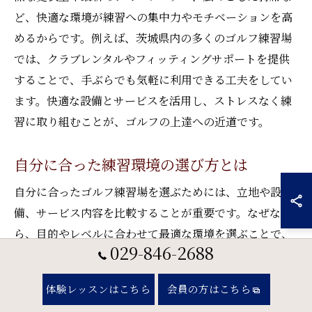
ど、快適な環境が練習への集中力やモチベーションを高
めるからです。例えば、茨城県内の多くのゴルフ練習場
では、クラブレンタルやフィッティングサポートを提供
することで、手ぶらでも気軽に利用できる工夫をしてい
ます。快適な設備とサービスを活用し、ストレスなく練
習に取り組むことが、ゴルフの上達への近道です。
自分に合った練習環境の選び方とは
自分に合ったゴルフ練習場を選ぶためには、立地や設
備、サービス内容を比較することが重要です。なぜな
ら、目的やレベルに合わせて最適な環境を選ぶことで、
029-846-2688
効率よくスキルアップできるからです。例えば、初心者
ならプロのレッスンが充実している施設、中・上級者な
体験レッスンはこちら
会員の方はこちら
ら広いドライビングレンジやシミュレーター完備の練習