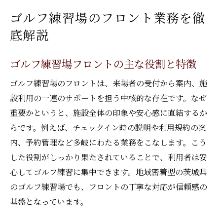
イント
ゴルフ練習場のフロント業務を徹
快適な利用を支える情報提供と案内力とは
底解説
初心者も安心のゴルフ練習場フロント対応
事例
ゴルフ練習場フロントの主な役割と特徴
安心して選べる茨城県のゴルフ練習場情報
ゴルフ練習場のフロントは、来場者の受付から案内、施
信頼できるゴルフ練習場の選び方基準
設利用の一連のサポートを担う中核的な存在です。なぜ
ゴルフ練習場の安全対策と利用時の注意点
重要かというと、施設全体の印象や安心感に直結するか
らです。例えば、チェックイン時の説明や利用規約の案
茨城県で安心して通える施設の特徴を紹介
内、予約管理など多岐にわたる業務をこなします。こう
口コミで高評価のゴルフ練習場は何が違う
した役割がしっかり果たされていることで、利用者は安
か
心してゴルフ練習に集中できます。地域密着型の茨城県
アクセスしやすいゴルフ練習場の利便性
のゴルフ練習場でも、フロントの丁寧な対応が信頼感の
初心者も通いやすい茨城県の施設ポイント
基盤となっています。
初心者も安心なゴルフ練習場選びのコツ