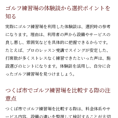
解説
ゴルフ練習場の体験談から選択ポイントを
ゴルフ練習場の時間帯別おすすめ活用術
知る
回数券や割引プランで賢く通うゴルフ練習
実際にゴルフ練習場を利用した体験談は、選択時の参考
場
になります。理由は、利用者の声から設備やサービスの
打ち放題プラン利用時の注意点とポイント
良し悪し、雰囲気などを具体的に把握できるからです。
コンペ開催に最適な場所の選び方ガイド
たとえば、プロのレッスン受講でスイングが安定した、
ゴルフ練習場でコンペ開催を成功させる秘
打席数が多くストレスなく練習できたといった声は、施
訣
設選びのヒントになります。体験談を活用し、自分に合
ったゴルフ練習場を見つけましょう。
コンペ向きゴルフ練習場の設備やサービス
比較
つくば市でゴルフ練習場を比較する際の注
規模やアクセスで選ぶコンペ会場の選び方
意点
レンタル用品が充実したゴルフ練習場を活
用
つくば市でゴルフ練習場を比較する際は、料金体系やサ
ービス内容、設備の違いを整理して検討することが大切
ゴルフ練習場のコンペプラン確認時のポイ