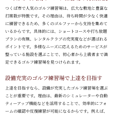
回り放題プランでお得に練習するコツ
つくば市で人気のゴルフ練習場は、広大な敷地と豊富な
コスパ最重視のゴルフ練習場利用術を伝授
打席数が特徴です。その理由は、待ち時間が少なく快適
レンタル用品活用でコスパ向上する方法
に練習できるため、多くのゴルファーから支持を集めて
料金比較で選ぶゴルフ練習場の活用事例
いるからです。具体的には、ショートコースや打ち放題
プランの有無、レンタルクラブの充実度などが選ばれる
一人でも楽しめるつくば市の練習環境
ポイントです。多様なニーズに応えるためのサービスが
一人利用も快適なゴルフ練習場の特徴
整っている施設を選ぶことで、初心者から上級者まで満
ゴルフ練習場で気軽に練習するコツを紹介
足できるゴルフ練習場を見つけられます。
早朝や夜間に利用できるゴルフ練習場とは
つくば市で一人予約がしやすい練習場特集
設備充実のゴルフ練習場で上達を目指す
初心者でも安心なゴルフ練習場の活用法
上達を目指すなら、設備が充実したゴルフ練習場を選ぶ
静かに集中できるゴルフ練習場の選び方
ことが重要です。理由は、最新のシミュレーターや自動
ショートコース練習の魅力と活用術
ティーアップ機能などを活用することで、効率的にフォ
ショートコース併設のゴルフ練習場を探す
ームの確認や反復練習が可能になるからです。例えば、