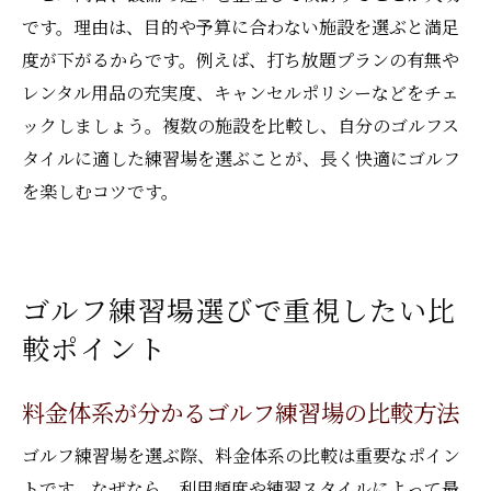
です。理由は、目的や予算に合わない施設を選ぶと満足
ント
度が下がるからです。例えば、打ち放題プランの有無や
参加者満足度を高めるゴルフ練習場の条件
レンタル用品の充実度、キャンセルポリシーなどをチェ
満足度を高めるゴルフ練習場の選択術
ックしましょう。複数の施設を比較し、自分のゴルフス
実体験から学ぶゴルフ練習場選びのコツ
タイルに適した練習場を選ぶことが、長く快適にゴルフ
継続利用で満足度が高まる練習場の条件
を楽しむコツです。
設備やサービス充実のゴルフ練習場が人気
ゴルフ練習場選びで後悔しないための注意
点
ゴルフ練習場選びで重視したい比
口コミ評価から見るゴルフ練習場の違い
較ポイント
自分らしいゴルフ練習場を見つける方法
料金体系が分かるゴルフ練習場の比較方法
ゴルフ練習場を選ぶ際、料金体系の比較は重要なポイン
トです。なぜなら、利用頻度や練習スタイルによって最