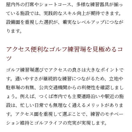
ゴルフ練習場で本格的なショートコース体
屋内外の打席やショートコース、多様な練習器具が揃っ
験
ている施設では、実践的なスキル向上が期待できます。
設備面を重視した選択が、着実なレベルアップにつなが
ショートコースでスコアアップを目指す練
ります。
習法
回り放題で楽しむショートコースの活用ポ
アクセス便利なゴルフ練習場を見極めるコ
イント
ツ
練習場のショートコース料金の目安と選び
方
ゴルフ練習場選びでアクセスの良さは大きなポイントで
す。通いやすさが継続的な練習につながるため、立地や
初心者向けショートコース利用のアドバイ
駐車場の有無、公共交通機関からの利便性を確認しまし
ス
ょう。例えば、つくば市内でも主要道路沿いや駅近の施
打ち放題や早朝プランを賢く使うコツ
設は、忙しい日常でも無理なく通えるメリットがありま
打ち放題が充実したゴルフ練習場の選び方
す。アクセス面を重視して選ぶことで、練習のモチベー
早朝プランを活用してお得に練習する方法
ション維持とゴルフライフの充実が実現します。
つくば ゴルフ練習場で人気の打ち放題徹底