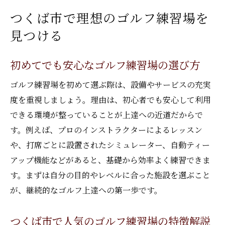
つくば市で理想のゴルフ練習場を
知る
つくば市でゴルフ練習場を比較する際の注
見つける
意点
初めてでも安心なゴルフ練習場の選び方
ゴルフ練習場選びで重視したい比較ポイント
料金体系が分かるゴルフ練習場の比較方法
ゴルフ練習場を初めて選ぶ際は、設備やサービスの充実
設備やサービスで選ぶゴルフ練習場の基準
度を重視しましょう。理由は、初心者でも安心して利用
できる環境が整っていることが上達への近道だからで
練習効率を高めるゴルフ練習場の見極め方
す。例えば、プロのインストラクターによるレッスン
ゴルフ練習場の口コミを活用した選び方
や、打席ごとに設置されたシミュレーター、自動ティー
打ち放題と通常プランの違いを解説
アップ機能などがあると、基礎から効率よく練習できま
つくば ゴルフ練習場のコスパ比較のコツ
す。まずは自分の目的やレベルに合った施設を選ぶこと
コスパ重視のゴルフ練習場活用法とは
が、継続的なゴルフ上達への第一歩です。
安いゴルフ練習場を見極めるポイント
ゴルフ練習場の割引や特典を活用する方法
つくば市で人気のゴルフ練習場の特徴解説