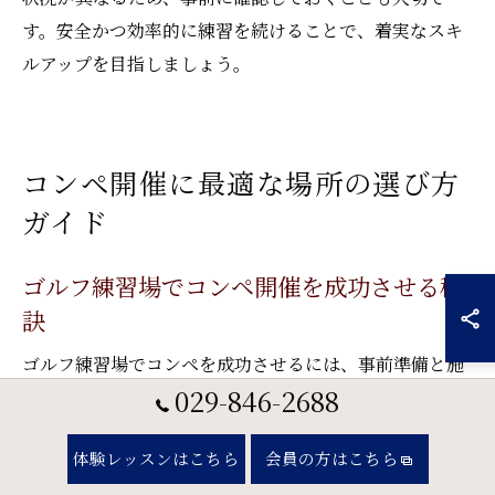
す。安全かつ効率的に練習を続けることで、着実なスキ
ルアップを目指しましょう。
コンペ開催に最適な場所の選び方
ガイド
ゴルフ練習場でコンペ開催を成功させる秘
訣
ゴルフ練習場でコンペを成功させるには、事前準備と施
029-846-2688
設選びが鍵です。理由は、設備やサービスが充実してい
れば参加者全員が快適に楽しめるからです。例えば、広
体験レッスンはこちら
会員の方はこちら
い打席や最新シミュレーターのあるゴルフ練習場を利用