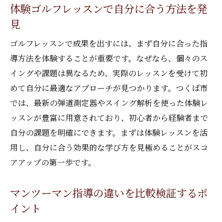
体験ゴルフレッスンで自分に合う方法を発
ント
見
効果的な方法で確実にスコアアップする秘
訣
ゴルフレッスンで成果を出すには、まず自分に合った指
インドアゴルフがもたらす成長の実感
導方法を体験することが重要です。なぜなら、個々のス
イングや課題は異なるため、実際のレッスンを受けて初
自分に合うゴルフレッスンで理想の上達を
めて自分に最適なアプローチが見つかります。つくば市
実現
では、最新の弾道測定器やスイング解析を使った体験レ
ッスンが豊富に用意されており、初心者から経験者まで
自分の課題を明確にできます。まずは体験レッスンを活
用し、自分に合う効果的な学び方を見極めることがスコ
アアップの第一歩です。
マンツーマン指導の違いを比較検証するポ
イント