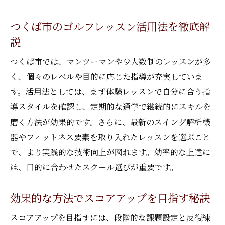
初めてでも安心なゴルフレッスンの始め方
つくば市のゴルフレッスン活用法を徹底解
上達に直結するゴルフレッスン体験の重要
説
性
つくば市では、マンツーマンや少人数制のレッスンが多
スコアアップを目指す人必見の練習法とは
く、個々のレベルや目的に応じた指導が充実していま
ゴルフレッスンで実践する最新の練習法を
す。活用法としては、まず体験レッスンで自分に合う指
紹介
導スタイルを確認し、定期的な通学で継続的にスキルを
効率的な方法でスコアアップを実現する秘
磨く方法が効果的です。さらに、最新のスイング解析機
訣
器やフィットネス要素を取り入れたレッスンを選ぶこと
マンツーマンの指導で苦手克服を目指すコ
で、より実践的な技術向上が図れます。効率的な上達に
ツ
は、目的に合わせたスクール選びが重要です。
インドアゴルフで日々の練習を習慣化する
方法
効果的な方法でスコアアップを目指す秘訣
ゴルフレッスンによるスイング改善のポイ
スコアアップを目指すには、段階的な課題設定と反復練
ント