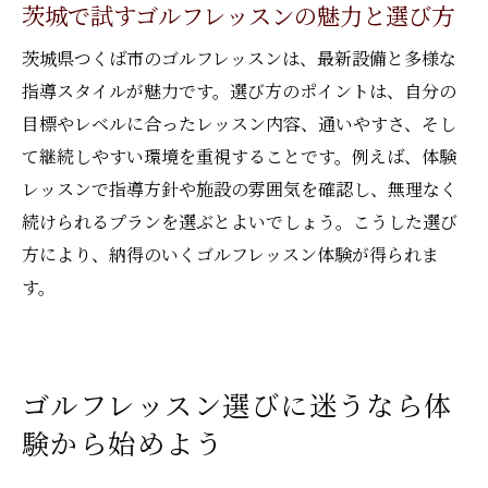
茨城で試すゴルフレッスンの魅力と選び方
快適なゴルフレッスン環境の選び方
茨城県つくば市のゴルフレッスンは、最新設備と多様な
自分に合うゴルフレッスンの見極め方を解説
指導スタイルが魅力です。選び方のポイントは、自分の
目的別のゴルフレッスン選び方ガイド
目標やレベルに合ったレッスン内容、通いやすさ、そし
体験レッスンを活用して最適な方法を発見
て継続しやすい環境を重視することです。例えば、体験
マンツーマンか少人数制か比較するポイン
レッスンで指導方針や施設の雰囲気を確認し、無理なく
ト
続けられるプランを選ぶとよいでしょう。こうした選び
効果的なゴルフレッスンの特徴と判断基準
方により、納得のいくゴルフレッスン体験が得られま
す。
つくば市で見つかる多様なレッスン形式
自分に合うゴルフレッスンの探し方のコツ
つくば市で実践できる上達への近道を紹介
ゴルフレッスン選びに迷うなら体
ゴルフレッスンで最短上達を目指す実践術
験から始めよう
最新機器とマンツーマン指導の活用方法
つくば市で続けやすい練習環境を選ぶポイ