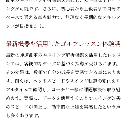
効果的な方法で成長を実感するポイント
ングが可能です。さらに、初心者から上級者まで自分の
つくば市で体験できるマンツーマン指導の
ペースで通える点も魅力で、無理なく長期的なスキルア
魅力
ップが目指せます。
ゴルフレッスンで苦手克服を実現する流れ
最新機器を活用したゴルフレッスン体験談
マンツーマンの活用術で理想のスイング習
得
最新の弾道測定器やスイング解析機器を活用したレッス
インドア環境が叶える継続練習の魅力
ンでは、客観的なデータに基づく指導が受けられます。
インドアゴルフレッスンで天候に左右され
その効果は、数値で自分の成長を実感できる点にありま
ない練習
す。例えば、ヘッドスピードやスイング軌道の変化をリ
アルタイムで確認し、コーチと一緒に課題解決へ取り組
継続しやすいインドア環境の利点を解説
めます。実際に、データを活用することでスイング改善
効率的な方法で習慣化する練習のコツ
のスピードが向上し、効率的な上達を実感したという声
ゴルフレッスンでインドア施設を活用する
も多くあります。
方法
つくば市インドアゴルフの注目ポイント