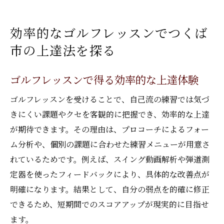
インドアゴルフで無理なく継続できる練習
環境
効率的なゴルフレッスンでつくば
最新機器を活用したゴルフレッスン体験談
市の上達法を探る
茨城で試すゴルフレッスンの魅力と選び方
ゴルフレッスンで得る効率的な上達体験
ゴルフレッスン選びに迷うなら体験から始めよ
う
ゴルフレッスンを受けることで、自己流の練習では気づ
体験ゴルフレッスンで自分に合う方法を発
きにくい課題やクセを客観的に把握でき、効率的な上達
見
が期待できます。その理由は、プロコーチによるフォー
マンツーマン指導の違いを比較検証するポ
ム分析や、個別の課題に合わせた練習メニューが用意さ
イント
れているためです。例えば、スイング動画解析や弾道測
定器を使ったフィードバックにより、具体的な改善点が
つくば市で体験できるインドアゴルフのメ
明確になります。結果として、自分の弱点を的確に修正
リット
できるため、短期間でのスコアアップが現実的に目指せ
効果的なゴルフレッスン選びのチェックポ
ます。
イント