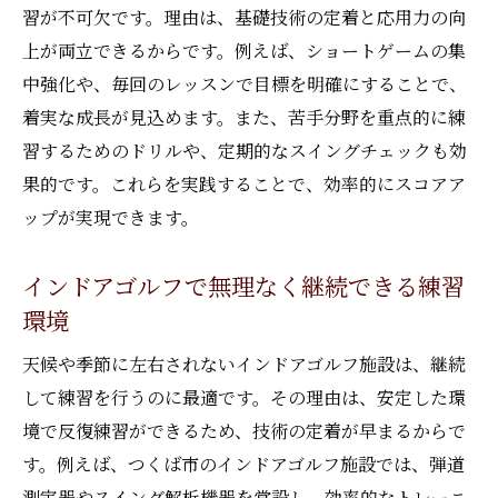
習が不可欠です。理由は、基礎技術の定着と応用力の向
茨城で人気のある効果的な練習法を解説
上が両立できるからです。例えば、ショートゲームの集
最新機器を活用した茨城のレッスン事情
中強化や、毎回のレッスンで目標を明確にすることで、
弾道測定器を使った効果的なゴルフレッス
着実な成長が見込めます。また、苦手分野を重点的に練
ン
習するためのドリルや、定期的なスイングチェックも効
スイング解析機器で課題を明確にする方法
果的です。これらを実践することで、効率的にスコアア
ップが実現できます。
茨城のインドアゴルフが選ばれる理由
レッスンで実感する最新機器の効果と魅力
インドアゴルフで無理なく継続できる練習
ゴルフレッスンで機器を活用するメリット
環境
継続しやすい最新ゴルフレッスンの特徴
天候や季節に左右されないインドアゴルフ施設は、継続
マンツーマン指導のメリットと効果的な活用法
して練習を行うのに最適です。その理由は、安定した環
マンツーマンのゴルフレッスンが選ばれる
境で反復練習ができるため、技術の定着が早まるからで
理由
す。例えば、つくば市のインドアゴルフ施設では、弾道
個別カスタマイズで得られる上達の近道
測定器やスイング解析機器を常設し、効率的なトレーニ