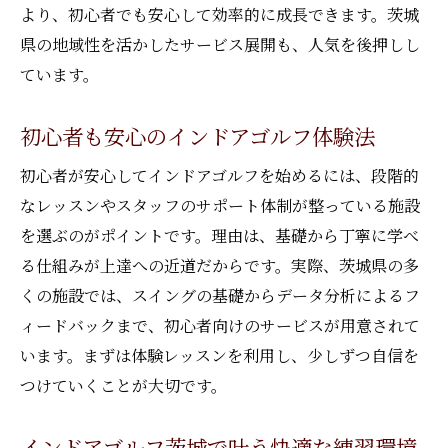
い方
より、初心者でも安心して効率的に成長できます。茨城
県の地域性を活かしたサービス展開も、人気を後押しし
インドアゴルフで目指す健康的な生活
ています。
茨城でインドアゴルフが健康に良い理由
インドアゴルフ茨城の継続が健康につなが
初心者も安心のインドアゴルフ体験法
る
初心者が安心してインドアゴルフを始めるには、段階的
ストレス緩和にも役立つインドアゴルフ活
なレッスンやスタッフのサポート体制が整っている施設
用
を選ぶのがポイントです。理由は、基礎から丁寧に学べ
個人レッスンで差がつくゴルフスキル向上
る仕組みが上達への近道だからです。実際、茨城県の多
インドアゴルフ茨城の個人レッスン活用法
くの施設では、スイングの基礎からデータ分析によるフ
マンツーマンで学べる茨城のインドアゴル
ィードバックまで、初心者向けのサービスが用意されて
フ
います。まずは体験レッスンを利用し、少しずつ自信を
インドアゴルフ茨城で技術力を効率的に強
つけていくことが大切です。
化
個人指導が人気のインドアゴルフ茨城の魅
インドアゴルフ茨城で叶う快適な練習環境