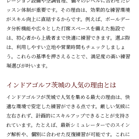
レーション設備や空調管理、個々のレベルに合わせたレ
24時間利用できるインドアゴルフの利点
ッスン体制が重要です。その理由は、効果的な練習環境
インドアゴルフ茨城は24時間いつでも練習
がスキル向上に直結するからです。例えば、ボールデー
可
タ分析機能や広々とした打席スペースを備えた施設で
時間に縛られないインドアゴルフの自由度
は、初心者から上級者まで快適に練習できます。選ぶ際
忙しい方も安心のインドアゴルフ茨城活用
は、利用しやすい立地や営業時間もチェックしましょ
法
う。これらの基準を押さえることで、満足度の高い練習
深夜も利用できるインドアゴルフ茨城の魅
場選びが叶います。
力
インドアゴルフ茨城で自分のペースを実現
インドアゴルフ茨城の人気の理由とは
24時間営業のインドアゴルフ茨城の強み
インドアゴルフが茨城で人気を集める最大の理由は、快
健康維持に役立つインドアゴルフ活用術
適な環境で安定した練習ができる点です。厳しい気候に
インドアゴルフ茨城で健康維持を実践する
左右されず、計画的にスキルアップできることが支持さ
方法
れています。たとえば、最新シミュレーターでのスイン
運動習慣に最適なインドアゴルフ茨城の使
グ解析や、個別に合わせた反復練習が可能です。これに