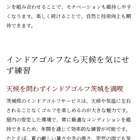
ンを組み合わせることで、モチベーションも維持しやす
インドアゴルフ練習場選びで失敗しないコツ
くなります。楽しく続けることで、自然と技術向上も期
インドアゴルフ茨城の練習場選びのポイン
待できます。
ト
茨城で失敗しないインドアゴルフ施設の探
し方
インドアゴルフなら天候を気にせ
インドアゴルフ茨城で重視すべき設備とは
ず練習
インドアゴルフ選びでチェックするべき項
目
天候を問わずインドアゴルフ茨城を満喫
茨城のインドアゴルフ練習場比較のコツ
茨城県のインドアゴルフサービスは、天候や気温に左右
自分に合うインドアゴルフ茨城の選び方
されることなくゴルフを楽しめるのが大きな魅力です。
屋内の安定した環境で、常に最適なコンディションを維
持できるため、年間を通じて効率的な練習が可能です。
たとえば、夏の厳しい暑さや冬の寒さ、突然の雨でも気