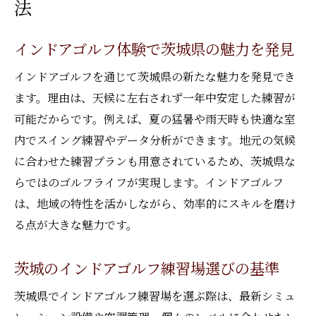
法
天候を問わずインドアゴルフ茨城を満喫
雨の日も安心なインドアゴルフ練習法
インドアゴルフ体験で茨城県の魅力を発見
茨城でインドアゴルフを選ぶ理由とは
インドアゴルフを通じて茨城県の新たな魅力を発見でき
インドアゴルフで天候ストレスを解消
ます。理由は、天候に左右されず一年中安定した練習が
季節を問わないインドアゴルフの強み
可能だからです。例えば、夏の猛暑や雨天時も快適な室
インドアゴルフ茨城で毎日の練習を継続
内でスイング練習やデータ分析ができます。地元の気候
快適な室内で楽しむゴルフ練習の魅力
に合わせた練習プランも用意されているため、茨城県な
インドアゴルフ茨城で快適な練習体験
らではのゴルフライフが実現します。インドアゴルフ
室内環境で集中できるインドアゴルフ
は、地域の特性を活かしながら、効率的にスキルを磨け
インドアゴルフ茨城の設備と快適性
る点が大きな魅力です。
インドアゴルフで叶う理想の練習空間
茨城のインドアゴルフ練習場選びの基準
茨城で快適に楽しむインドアゴルフ練習
インドアゴルフ茨城の魅力と実践法
茨城県でインドアゴルフ練習場を選ぶ際は、最新シミュ