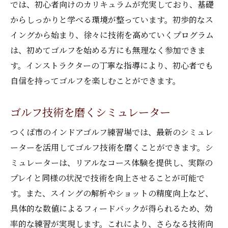
つくばの快適ゴルフ練習場で技術向上
では、初心者向けのカリキュラムが充実しており、基礎
快適な環境でのゴルフ技術向上
からしっかりと学べる環境が整っています。初歩的なス
イングから始まり、徐々に技術を高めていくプログラム
つくばで関心の高まるインドアゴルフ
は、初めてゴルフを始める方にも無理なく参加できま
プロの指導が受けられる練習場
す。インストラクターの丁寧な指導により、初心者でも
初心者でも安心のつくばのレッスン
自信を持ってゴルフを楽しむことができます。
ゴルフスキルを磨く最適な環境
快適な室内での技術向上方法
ゴルフ技術を磨くシミュレーター
つくば市のインドアゴルフ練習場では、最新のシミュレ
ーターを活用してゴルフ技術を磨くことができます。シ
ミュレーターは、リアルなコース体験を提供し、実際の
プレイと同様の状況で技術を向上させることが可能で
す。また、スイングの解析やショットの精度向上など、
具体的な数値によるフィードバックが得られるため、効
率的な練習が実現します。これにより、さらなる技術向