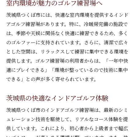
室内環境が魅力のゴルフ練習場へ
つくばで見つけるゴルフの楽しみ方
茨城県つくば市には、快適な室内環境を提供するインド
初心者に優しいレッスンが充実
アゴルフ練習場があります。特に、冷暖房完備の施設で
ゴルフ技術を安全に向上
は、季節や天候に関係なく快適に練習できるため、多く
快適な環境でじっくり練習
のゴルファーに支持されています。さらに、清潔で広々
茨城で楽しむインドアゴルフの魅力
とした空間は、リラックスして練習に集中できる環境を
茨城の室内ゴルフで快適プレイ
提供します。ゴルフ練習場の利用者からは、「一年中快
最新設備のゴルフ練習場が充実
適にプレイできる」「環境が整っているので技術に集中
つくばでゴルフを楽しむメリット
できる」との声が多く寄せられています。
プロのサポートで技術向上
茨城県の快適なインドアゴルフ体験
初心者歓迎！安心のゴルフ環境
女性も安心のインドア練習施設
茨城県つくば市のインドアゴルフ練習場は、最新のシミ
ュレーション技術を駆使して、リアルなコース体験を提
快適な室内環境でゴルフを楽しむ方法
供しています。これにより、初心者から上級者まで幅広
ゴルフ練習場での快適プレイ法