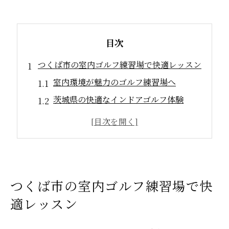
目次
つくば市の室内ゴルフ練習場で快適レッスン
室内環境が魅力のゴルフ練習場へ
茨城県の快適なインドアゴルフ体験
つくばで人気のゴルフレッスン探し
プロの指導が受けられる環境
初心者でも安心のレッスン内容
ゴルフ技術を磨くシミュレーター
つくば市の室内ゴルフ練習場で快
女性におすすめ！つくばのインドアゴルフ
適レッスン
女性向けインドアゴルフの魅力
室内練習場で安心プレイ