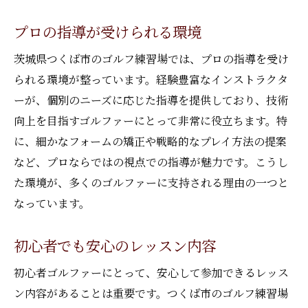
プロ指導が人気のゴルフ施設
つくばで受ける充実のレッスン
プロの指導が受けられる環境
技術を高めるプロのサポート
茨城県つくば市のゴルフ練習場では、プロの指導を受け
初心者に優しい指導が豊富
られる環境が整っています。経験豊富なインストラクタ
インドアで安心のゴルフ練習
ーが、個別のニーズに応じた指導を提供しており、技術
向上を目指すゴルファーにとって非常に役立ちます。特
つくばのゴルフ練習場での上達法
に、細かなフォームの矯正や戦略的なプレイ方法の提案
つくば市で見つける理想のインドアゴルフ
など、プロならではの視点での指導が魅力です。こうし
理想の室内ゴルフ環境を探す
た環境が、多くのゴルファーに支持される理由の一つと
つくばで快適にゴルフを楽しむ
なっています。
プロのサポートで安心練習
初心者にも優しいつくばの施設
初心者でも安心のレッスン内容
インドアでの効果的な技術向上
初心者ゴルファーにとって、安心して参加できるレッス
つくばのゴルフの楽しみ方をご紹介
ン内容があることは重要です。つくば市のゴルフ練習場