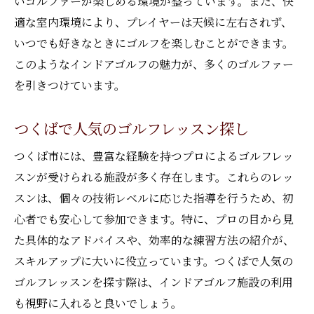
いゴルファーが楽しめる環境が整っています。また、快
室内で手軽にゴルフ技術向上
適な室内環境により、プレイヤーは天候に左右されず、
つくばのインドアゴルフの利点
いつでも好きなときにゴルフを楽しむことができます。
初心者向けの安心レッスン
このようなインドアゴルフの魅力が、多くのゴルファー
プロの指導で自信を育む
を引きつけています。
快適環境でのゴルフの楽しみ方
つくばで人気のゴルフレッスン探し
つくばの初心者向けゴルフレッスン情報
初心者歓迎のつくばゴルフ環境
つくば市には、豊富な経験を持つプロによるゴルフレッ
女性にもやさしい指導法
スンが受けられる施設が多く存在します。これらのレッ
スンは、個々の技術レベルに応じた指導を行うため、初
プロの指導で基礎を学ぶ
心者でも安心して参加できます。特に、プロの目から見
インドア環境で安心のゴルフ練習
た具体的なアドバイスや、効率的な練習方法の紹介が、
初心者に最適なレッスンプログラム
スキルアップに大いに役立っています。つくばで人気の
つくばで技術を磨く方法
ゴルフレッスンを探す際は、インドアゴルフ施設の利用
プロの指導で上達！つくばのゴルフ練習場
も視野に入れると良いでしょう。