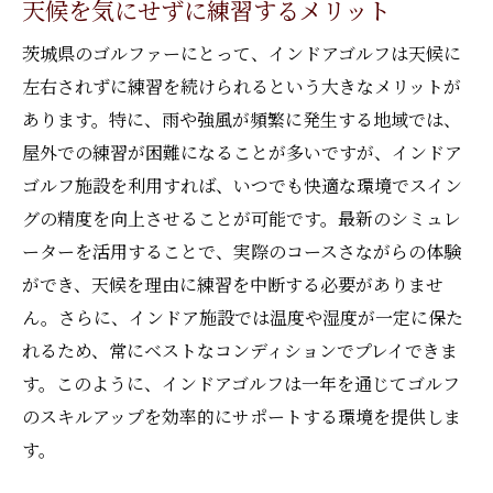
天候を気にせずに練習するメリット
最新シミュレーション技術で叶うインドアゴル
フの魅力
茨城県のゴルファーにとって、インドアゴルフは天候に
シミュレーション技術の進化とその効果
左右されずに練習を続けられるという大きなメリットが
リアルなゴルフ体験を提供するシミュレー
あります。特に、雨や強風が頻繁に発生する地域では、
ター
屋外での練習が困難になることが多いですが、インドア
ゴルフ施設を利用すれば、いつでも快適な環境でスイン
スイング解析で自己理解を深める方法
グの精度を向上させることが可能です。最新のシミュレ
先端技術がもたらす練習の効率化
ーターを活用することで、実際のコースさながらの体験
インドアゴルフシミュレーターの選び方
ができ、天候を理由に練習を中断する必要がありませ
シミュレーターを活用した戦略的練習法
ん。さらに、インドア施設では温度や湿度が一定に保た
茨城県で体験するインドアゴルフの個別指導の
れるため、常にベストなコンディションでプレイできま
効果とは
す。このように、インドアゴルフは一年を通じてゴルフ
個別指導がもたらす技術向上の理由
のスキルアップを効率的にサポートする環境を提供しま
コーチの役割とその重要性
す。
茨城県でおすすめのインドアゴルフコーチ