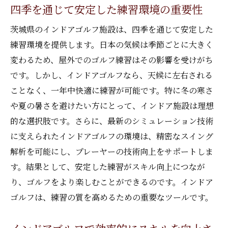
事例
四季を通じて安定した練習環境の重要性
茨城県の施設が提供する技術向上のサポー
茨城県のインドアゴルフ施設は、四季を通じて安定した
ト
練習環境を提供します。日本の気候は季節ごとに大きく
ゴルフ技術の向上に役立つ特別プログラム
変わるため、屋外でのゴルフ練習はその影響を受けがち
インドアゴルフがもたらす成長の実例
です。しかし、インドアゴルフなら、天候に左右される
ことなく、一年中快適に練習が可能です。特に冬の寒さ
技術向上を加速させるための施設の選び方
や夏の暑さを避けたい方にとって、インドア施設は理想
インドアゴルフで実現する効率的なスキルアッ
的な選択肢です。さらに、最新のシミュレーション技術
プの秘訣
に支えられたインドアゴルフの環境は、精密なスイング
効率的な練習方法のポイント
解析を可能にし、プレーヤーの技術向上をサポートしま
シミュレーション技術を活用したスキルア
す。結果として、安定した練習がスキル向上につなが
ップ術
り、ゴルフをより楽しむことができるのです。インドア
効果的な練習プランニングの方法
ゴルフは、練習の質を高めるための重要なツールです。
インドアゴルフの練習で意識すべきこと
茨城県で効率的なスキルアップを実現する