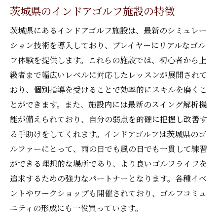
茨城県のインドアゴルフ施設の特徴
個人のスキルに合わせた練習プラン
個別指導で得られるメンタル面の成長
茨城県にあるインドアゴルフ施設は、最新のシミュレー
個別指導を受けるためのステップ
ション技術を導入しており、プレイヤーにリアルなゴル
フ体験を提供します。これらの施設では、初心者から上
解析機能でスイングチェックが可能なインドア
級者まで幅広いレベルに対応したレッスンが展開されて
ゴルフのメリット
おり、個別指導を受けることで効率的にスキルを磨くこ
スイング解析技術の概要と利点
とができます。また、施設内には最新のスイング解析機
自分のスイングを客観視する方法
能が備えられており、自分の弱点を的確に把握し改善す
解析結果を基にしたトレーニング
る手助けをしてくれます。インドアゴルフは茨城県のゴ
スイングチェックで効率的に技術を磨く
ルファーにとって、雨の日でも風の日でも一貫して練習
茨城県の解析機能付き施設の紹介
ができる理想的な場所であり、より良いゴルフライフを
解析技術を活用したフィードバックの活用
追求するための強力なパートナーとなります。各種イベ
法
ントやワークショップも開催されており、ゴルフコミュ
ニティの形成にも一役買っています。
インドアゴルフで始める新たなゴルフライフ