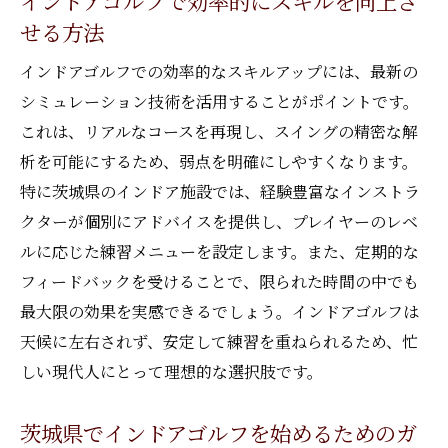
インドアゴルフで効率的にスキルを向上さ
には
せる方法
スキルアップのための継続的な練習法
インドアゴルフでの効率的なスキルアップには、最新の
天候に影響されないインドアゴルフの革新を茨
シミュレーション技術を活用することがポイントです。
城県で体感
これは、リアルなコースを再現し、スイングの精密な解
インドアゴルフがもたらす新しい練習環境
析を可能にするため、弱点を明確にしやすくなります。
茨城県でインドアゴルフを体感するための
特に茨城県のインドア施設では、経験豊富なインストラ
場所
クターが個別にアドバイスを提供し、プレイヤーのレベ
ルに応じた練習メニューを設定します。また、定期的な
インドアゴルフが引き起こす練習スタイル
フィードバックを受けることで、限られた時間の中でも
の変化
最大限の効果を実感できるでしょう。インドアゴルフは
天候に左右されない練習の重要性
天候に左右されず、安定して練習を重ねられるため、忙
インドアゴルフ施設の最新トレンド
しい現代人にとって理想的な選択肢です。
茨城県のインドアゴルフイベント情報
茨城県でインドアゴルフを始めるためのガ