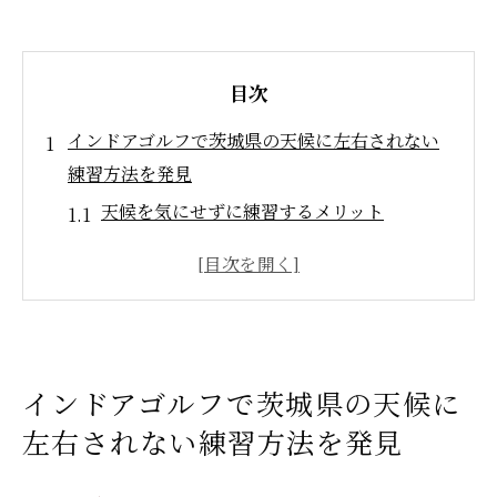
目次
インドアゴルフで茨城県の天候に左右されない
練習方法を発見
天候を気にせずに練習するメリット
茨城県のインドアゴルフ施設の特徴
インドアゴルフの設備が提供する安心感
四季を通じて安定した練習環境の重要性
インドアゴルフで効率的にスキルを向上さ
インドアゴルフで茨城県の天候に
せる方法
茨城県でインドアゴルフを始めるためのガ
左右されない練習方法を発見
イド