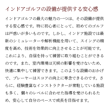
インドアゴルフの始め方とその楽しみ方
インドアゴルフの設備が提供する安心感
初心者におすすめのインドアゴルフプラン
インドアゴルフの最大の魅力の一つは、その設備が提供
新しいゴルフコミュニティの形成
する安心感です。特に初心者にとって、初めてのゴルフ
インドアゴルフから得られる心身の健康効
は戸惑いが多いものです。しかし、インドア施設では最
果
新のシミュレーターや解析機能を用いて、スイングの精
インドアゴルフでの初めての一歩を踏み出
度を高め、技術を効果的に向上させることが可能です。
すには
これにより、自信を持って練習に取り組むことができる
茨城県でのゴルフライフを充実させるポイ
のです。また、室内環境は天候の影響を受けないため、
ント
快適に集中して練習できます。このような設備のおかげ
茨城県でのインドアゴルフが技術向上にどれほ
で、プレーヤーはスコアの向上に専念できるのです。さ
ど役立つか
らに、経験豊富なインストラクターが常駐している施設
技術向上を実感するためのインドアゴルフ
も多く、個々のレベルに合わせた指導を受けられるた
活用法
め、安心して自分のペースで成長を目指せます。
スキルアップのためのインドアゴルフ活用