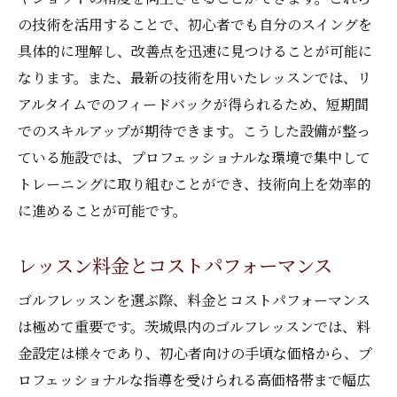
の技術を活用することで、初心者でも自分のスイングを
レッスン後のフォローアップの重要性
具体的に理解し、改善点を迅速に見つけることが可能に
プロが教える！茨城県で受けるゴルフレッスン
なります。また、最新の技術を用いたレッスンでは、リ
の極意
アルタイムでのフィードバックが得られるため、短期間
プロに学ぶ効果的な練習メニュー
でのスキルアップが期待できます。こうした設備が整っ
技術的なブレークスルーを実現する方法
ている施設では、プロフェッショナルな環境で集中して
プロの視点からの戦略的アドバイス
トレーニングに取り組むことができ、技術向上を効率的
試合でのパフォーマンスを引き出すコツ
に進めることが可能です。
プロ直伝のフィジカルトレーニング
レッスン料金とコストパフォーマンス
成功するためのメンタルセットアップ
茨城県でゴルフレッスンを受けるなら知ってお
ゴルフレッスンを選ぶ際、料金とコストパフォーマンス
きたいこと
は極めて重要です。茨城県内のゴルフレッスンでは、料
レッスンを始める前の準備事項
金設定は様々であり、初心者向けの手頃な価格から、プ
ロフェッショナルな指導を受けられる高価格帯まで幅広
持ち物リストと必須アイテム