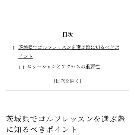
目次
茨城県でゴルフレッスンを選ぶ際に知るべきポ
イント
ロケーションとアクセスの重要性
レッスンの種類と内容の確認
インストラクターの経験と資格
設備と技術の充実度をチェック
レッスン料金とコストパフォーマンス
茨城県でゴルフレッスンを選ぶ際
口コミと評判の参考にする方法
に知るべきポイント
初心者必見！茨城県のゴルフレッスンで効率良