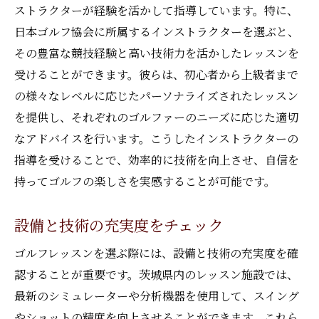
技術面の強化に役立つ練習法
ストラクターが経験を活かして指導しています。特に、
メンタル面を鍛えるためのアプローチ
日本ゴルフ協会に所属するインストラクターを選ぶと、
その豊富な競技経験と高い技術力を活かしたレッスンを
自己分析を通じたプレーの改善
受けることができます。彼らは、初心者から上級者まで
ゴルフ特有の集中力の高め方
の様々なレベルに応じたパーソナライズされたレッスン
フィードバックを活用したスキルアップ
を提供し、それぞれのゴルファーのニーズに応じた適切
メンタルトレーニングによる競技力向上
なアドバイスを行います。こうしたインストラクターの
茨城県で自分に合ったゴルフレッスンを見つけ
指導を受けることで、効率的に技術を向上させ、自信を
る方法
持ってゴルフの楽しさを実感することが可能です。
ニーズに合ったレッスンの選び方
フィードバックを活用した選択基準
設備と技術の充実度をチェック
トライアルレッスンでのチェックポイント
ゴルフレッスンを選ぶ際には、設備と技術の充実度を確
カスタマイズ可能なレッスンの利点
認することが重要です。茨城県内のレッスン施設では、
オンラインとオフラインレッスンの組み合
最新のシミュレーターや分析機器を使用して、スイング
わせ
やショットの精度を向上させることができます。これら