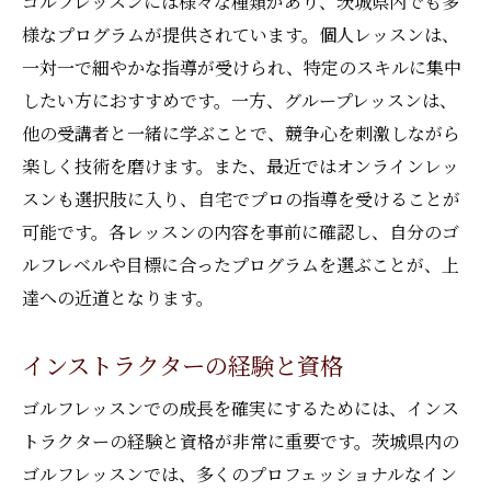
ゴルフレッスンには様々な種類があり、茨城県内でも多
プロから学ぶ最新技術とトレンド
様なプログラムが提供されています。個人レッスンは、
プロから得られる継続的な成長の秘訣
一対一で細やかな指導が受けられ、特定のスキルに集中
したい方におすすめです。一方、グループレッスンは、
ゴルフレッスンで使えるシミュレーターの効果
他の受講者と一緒に学ぶことで、競争心を刺激しながら
的な活用法
楽しく技術を磨けます。また、最近ではオンラインレッ
シミュレーターでの練習の利点
スンも選択肢に入り、自宅でプロの指導を受けることが
リアルなコース体験の再現方法
可能です。各レッスンの内容を事前に確認し、自分のゴ
スイング解析とデータ活用のテクニック
ルフレベルや目標に合ったプログラムを選ぶことが、上
リモートレッスンでのシミュレーターの利
達への近道となります。
用
トレーニングの進捗を可視化する方法
インストラクターの経験と資格
シミュレーターを使った競技力向上の実例
ゴルフレッスンでの成長を確実にするためには、インス
茨城県のゴルフレッスンで技術とメンタルを鍛
トラクターの経験と資格が非常に重要です。茨城県内の
える
ゴルフレッスンでは、多くのプロフェッショナルなイン