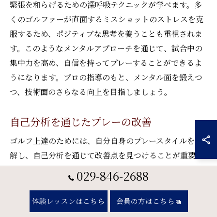
緊張を和らげるための深呼吸テクニックが学べます。多
くのゴルファーが直面するミスショットのストレスを克
服するため、ポジティブな思考を養うことも重視されま
す。このようなメンタルアプローチを通じて、試合中の
集中力を高め、自信を持ってプレーすることができるよ
うになります。プロの指導のもと、メンタル面を鍛えつ
つ、技術面のさらなる向上を目指しましょう。
自己分析を通じたプレーの改善
ゴルフ上達のためには、自分自身のプレースタイルを理
解し、自己分析を通じて改善点を見つけることが重要で
す。茨城県で提供されるゴルフレッスンでは、インスト
029-846-2688
ラクターの助けを借りながら、自分のスイングやショッ
トを客観的に解析する機会が豊富にあります。具体的に
体験レッスンはこちら
会員の方はこちら
は、スイングのビデオ解析や最新のシミュレーターを利