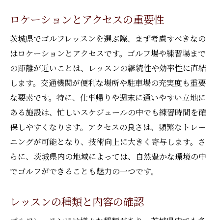
くスキルアップ
ロケーションとアクセスの重要性
初心者におすすめのレッスンプログラム
基本技術を学ぶための最適な方法
茨城県でゴルフレッスンを選ぶ際、まず考慮すべきなの
はロケーションとアクセスです。ゴルフ場や練習場まで
初心者が陥りやすいミスとその解決策
の距離が近いことは、レッスンの継続性や効率性に直結
グループレッスンとプライベートレッスン
します。交通機関が便利な場所や駐車場の充実度も重要
の選び方
な要素です。特に、仕事帰りや週末に通いやすい立地に
目標設定とモチベーションの維持
ある施設は、忙しいスケジュールの中でも練習時間を確
初心者に適したゴルフ用品の選び方
保しやすくなります。アクセスの良さは、頻繁なトレー
茨城県のゴルフレッスンでプロに学ぶメリット
ニングが可能となり、技術向上に大きく寄与します。さ
とは
らに、茨城県内の地域によっては、自然豊かな環境の中
プロインストラクターの指導の特徴
でゴルフができることも魅力の一つです。
個別カウンセリングを活用した成長
レッスンの種類と内容の確認
技術面の向上と戦略の習得
メンタル面のアドバイスとサポート